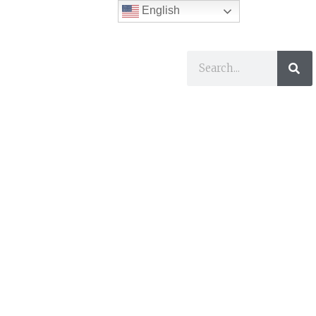
English
ses
I Want To…